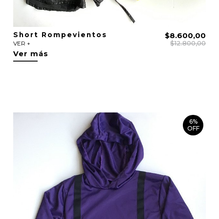
Short Rompevientos
$8.600,00
$12.800,00
VER +
Ver más
6%
OFF