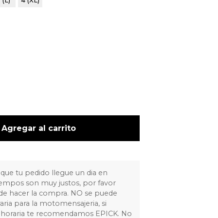
 (L)
4 (XL)
Agregar al carrito
 que tu pedido llegue un dia en
tiempos son muy justos, por favor
 de hacer la compra. NO se puede
raria para la motomensajeria, si
ja horaria te recomendamos EPICK. No