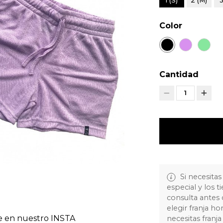
1 (S)
2 (M)
3
Color
Cantidad
1
Si necesitas
especial y los 
consulta antes
elegir franja ho
le en nuestro INSTA
necesitas fran