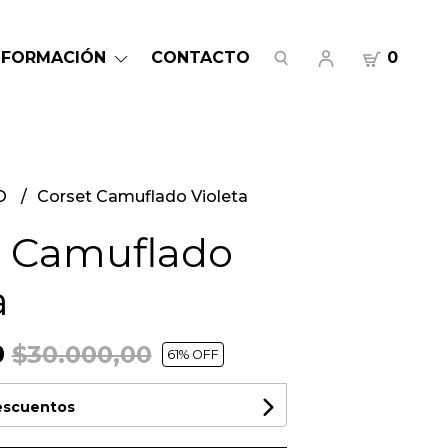
NFORMACIÓN
CONTACTO
0
O
Corset Camuflado Violeta
t Camuflado
a
0
$30.000,00
61
% OFF
descuentos