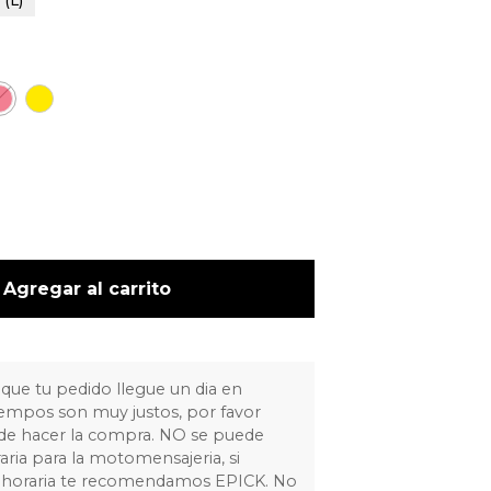
 (L)
Agregar al carrito
 que tu pedido llegue un dia en
tiempos son muy justos, por favor
 de hacer la compra. NO se puede
raria para la motomensajeria, si
ja horaria te recomendamos EPICK. No