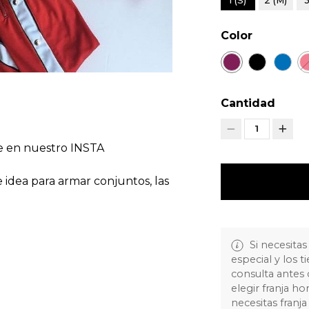
1 (S)
2 (M)
3
Color
Cantidad
1
le en nuestro INSTA
e idea para armar conjuntos, las
Si necesitas
especial y los 
consulta antes
elegir franja ho
necesitas fran