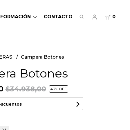
NFORMACIÓN
CONTACTO
0
ERAS
Campera Botones
ra Botones
00
$34.938,00
43
% OFF
descuentos